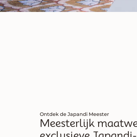
Ervaar
e
Stap bi
harmonieuz