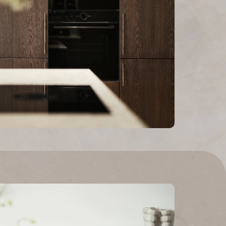
en
Contact
e keukens
E-mail & telefoonnummer
en
info@eikmeester.nl
en
085 27 35 113
Showroom & kantoor