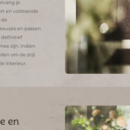
Vind je weg
Onze keukenstijl
Onze visie
Minimalistisch
Japandi keukens
Moderne keuk
Unieke samenwerkingen
Wabi Sabi keuk
Projecten
Contact
Stel een vraag