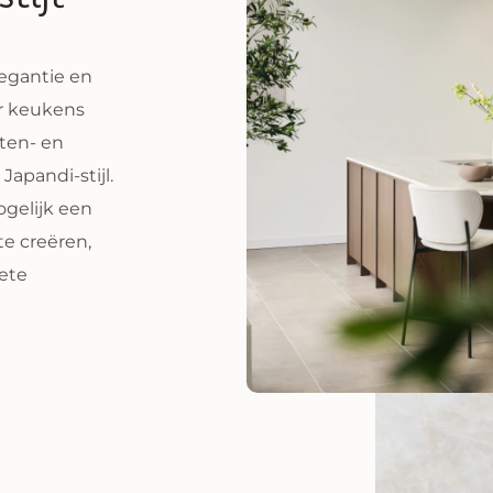
oor de tijdloze elegantie van onze
Japandi-stijl keukens
e
mogelijkheden voor je complete interieur.
Plan een afspraak