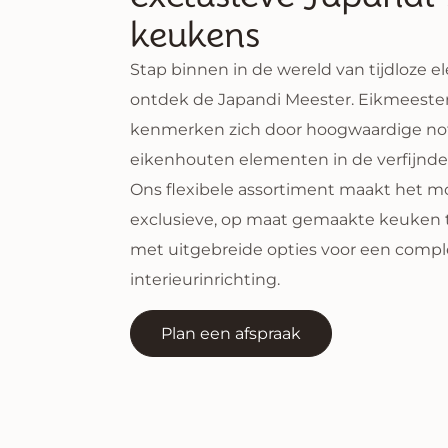
inspireren d
Klant ervaringen