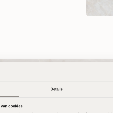
 Eikmeester kiezen
e Ziel
Nikki Haighton
hebben onlangs een
Geweldige keuken en top
htige Japandi keuken
service van Eikmeester.
 realiseren door
Enorm blij met het
ester, en we zijn
resultaat. Een aanrader!
ettend tevreden! Wat
 als een idee in ons
, is werkelijkheid
rden – en zelfs nog
Details
er dan we hadden
en dromen.
e vooral fijn vonden,
 van cookies
t er vanaf het begin
naar ons geluisterd