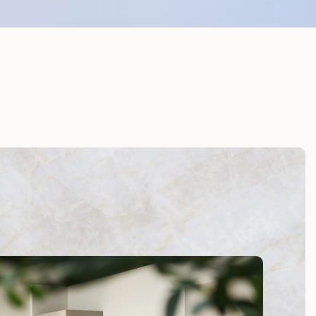
ijdloze
it
oekje de
mt. Laat je