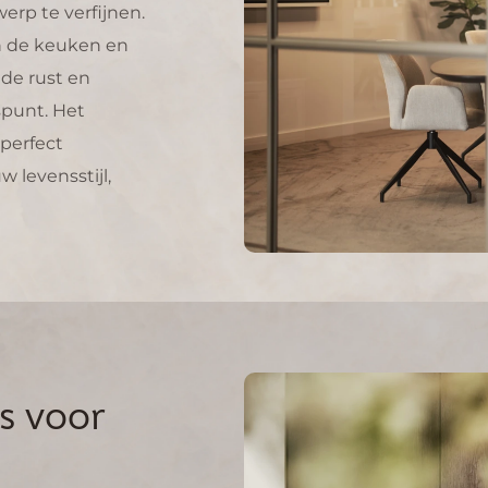
t dit goed wordt
lost.
t al zijn we heel blij
het eindresultaat en
en we EikMeester
r aanbevelen!