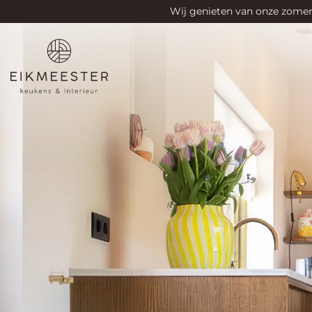
jouw levensstijl. Vertrouwen en duurzam
zijn voor ons essentieel, en we streven 
project tot in de puntjes te perfectioner
Eikmeester ben je verzekerd van een 
zorgeloze ervaring die je verwachtingen 
Bekijk onze visie