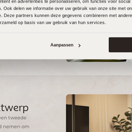
ent en advertenties te personaliseren, om functies voor social
. Onze wensen en
. Ook delen we informatie over uw gebruik van onze site met on
n zijn op een hele
e. Deze partners kunnen deze gegevens combineren met andere i
oonlijke manier
erzameld op basis van uw gebruik van hun services.
aald naar een keuken
erfect bij ons en ons
past. De rustige
Aanpassen
di stijl komt
htig terug en zorgt
een warme, fijne sfeer
is.
aliteit van het
nhout en de afwerking
len vakmanschap uit.
et dat er met zorg en
acht is gewerkt.
jn nog een paar kleine
es die op de i gezet
en worden, maar we
en er alle vertrouwen