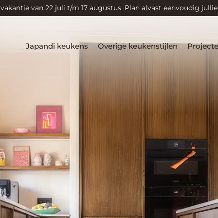
e relaties
ernaar om elk
en. Bij
hoogwaardige,
overtreft.