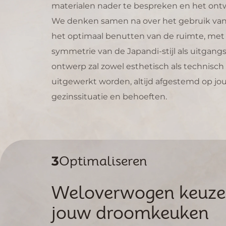
in da
opge
Al me
met 
zoud
zeke