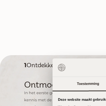
Waarom klanten voor
Anne B
Lolkj
Voor onze nieuwe woning
Wij 
waren we op zoek naar
prac
een specialist in Japandi
laten
keukens en kwamen we uit
EikMe
bij Eikmeester. Ondanks
ontz
dat we er een stuk voor
begon
moesten rijden, was het
hoofd
dat meer dan waard.
gewo
Toestemming
Vanaf het eerste gesprek
mooi
tot en met de oplevering
durv
zijn we super geholpen
Wat w
Deze website maakt gebruik
door Jos en Dennika. De
is da
communicatie was
echt 