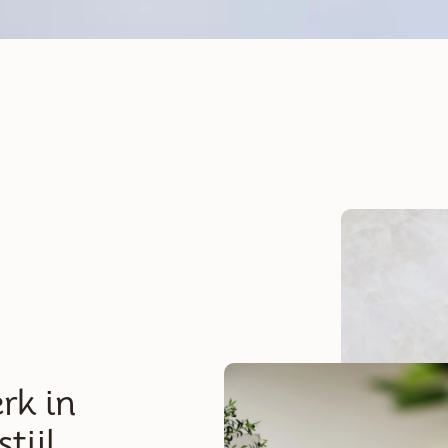
400m2 Japandi stijl showroom
 de harmonie van t
legantie en serenite
nnen in onze keuken- en interieurshowroom, waar elk h
e sfeer van vakmanschap, sereniteit en exclusiviteit ade