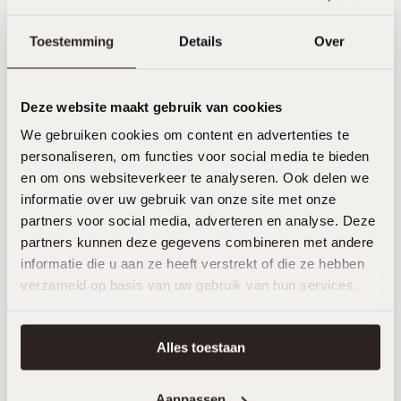
Contactgegevens
Showroom & kantoor
Toestemming
Details
Over
info@eikmeester.nl
Eikmeester B.V.
085 27 35 113
Ceintuurbaan Noord 115
9301 NT Roden
Deze website maakt gebruik van cookies
We gebruiken cookies om content en advertenties te
BTW & KvK
Socials
personaliseren, om functies voor social media te bieden
en om ons websiteverkeer te analyseren. Ook delen we
BTW: NL869227919B01
informatie over uw gebruik van onze site met onze
KvK: 42001364
partners voor social media, adverteren en analyse. Deze
partners kunnen deze gegevens combineren met andere
informatie die u aan ze heeft verstrekt of die ze hebben
Neem contact op
verzameld op basis van uw gebruik van hun services.
WhatsApp
Alles toestaan
Aanpassen