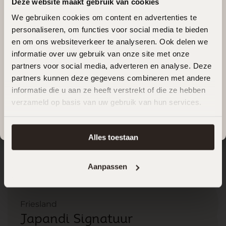
Deze website maakt gebruik van cookies
Van
22 juli t/m 17 augustus
genieten wij van onze
Maatwerk en vakmanschap in perfecte harmonie
Ontdek onze keukenrealisaties die
zomervakantie. Willen jullie na de zomer aan de slag met
We gebruiken cookies om content en advertenties te
personaliseren, om functies voor social media te bieden
jullie
nieuwe keuken
?
verwachtingen overtreffen
en om ons websiteverkeer te analyseren. Ook delen we
informatie over uw gebruik van onze site met onze
Plan dan alvast eenvoudig een afspraak voor na onze
partners voor social media, adverteren en analyse. Deze
vakantie.
partners kunnen deze gegevens combineren met andere
informatie die u aan ze heeft verstrekt of die ze hebben
Plan een afspraak
verzameld op basis van uw gebruik van hun services.
We wensen jullie een heerlijke zomer en kijken ernaar uit
om vanaf
18 augustus
weer voor jullie klaar te staan.
Alles toestaan
Aanpassen
Soest
Groningen
Weesp
Baarn
Soest
Perfecte Harmonie
Tijdloze Luxe & Esthetiek
Hout in Harmonie
Karakteristieke Elegantie
Perfecte Harmonie
Friesland
Friesland
Japandi Signatuur
Japandi Signatuur
Bekijk project
Bekijk project
Bekijk project
Bekijk project
Bekijk project