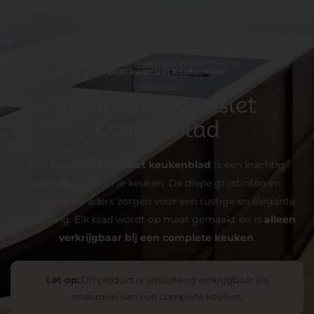
Keukenbladen
Kwartsiet Keukenbladen
Tempest kwartsiet keukenblad
Materiaal
Tempest Kwartsiet
Keukenblad
Een
Tempest kwartsiet keukenblad
is een krachtig
stijlstatement in je keuken. De diepe grijstinten en
zilverkleurige aders zorgen voor een rustige en elegante
uitstraling. Elk blad wordt op maat gemaakt en is
alleen
verkrijgbaar bij een complete keuken
.
Let op:
Dit product is uitsluitend verkrijgbaar als
onderdeel van een complete keuken.