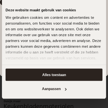
showroom in Roden. Stap binnen en laat je
Vakantiemelding
inspireren door de tijdloze elegantie van onze
Deze website maakt gebruik van cookies
Van
22 juli t/m 17 augustus
genieten wij van onze
Japandi Stijl keukens. In onze showroom brengen
zomervakantie. Willen jullie na de zomer aan de slag met
We gebruiken cookies om content en advertenties te
we jouw keukendromen tot leven.
personaliseren, om functies voor social media te bieden
jullie
nieuwe keuken
?
en om ons websiteverkeer te analyseren. Ook delen we
Plan een afspraak
informatie over uw gebruik van onze site met onze
Plan dan alvast eenvoudig een afspraak voor na onze
partners voor social media, adverteren en analyse. Deze
vakantie.
partners kunnen deze gegevens combineren met andere
informatie die u aan ze heeft verstrekt of die ze hebben
Plan een afspraak
verzameld op basis van uw gebruik van hun services.
We wensen jullie een heerlijke zomer en kijken ernaar uit
om vanaf
18 augustus
weer voor jullie klaar te staan.
Alles toestaan
Aanpassen
Bekijk meer
Keukenbladenmaterialen