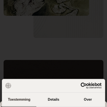
400m2 Japandi stijl showroom
Tijdloos design en de
nieuwste trends
Toestemming
Details
Over
Ontdek Eikmeester in onze fonkelnieuwe 400m2
Zomervakantie