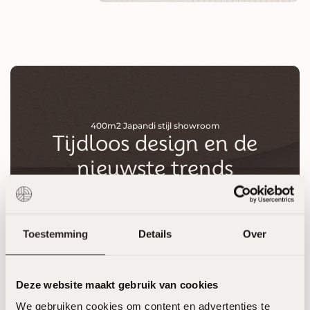
400m2 Japandi stijl showroom
Tijdloos design en de
nieuwste trends
Ontdek Eikmeester in onze fonkelnieuwe 400m2
showroom in Roden. Stap binnen en laat je
inspireren door de tijdloze elegantie van onze
Japandi Stijl keukens. In onze showroom brengen
Toestemming
Details
Over
we jouw keukendromen tot leven.
Plan een afspraak
Deze website maakt gebruik van cookies
We gebruiken cookies om content en advertenties te