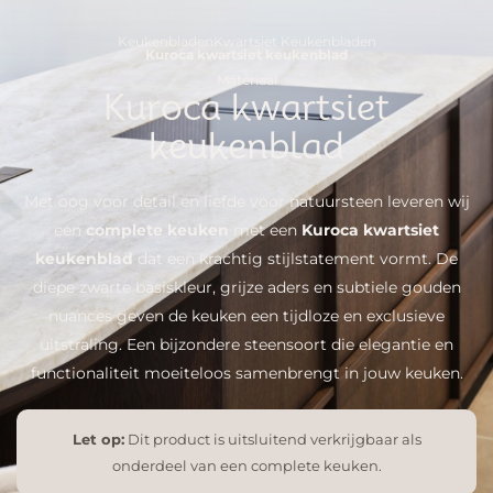
Keukenbladen
Kwartsiet Keukenbladen
Kuroca kwartsiet keukenblad
Materiaal
Kuroca kwartsiet
keukenblad
Met oog voor detail en liefde voor natuursteen leveren wij
een
complete keuken
met een
Kuroca kwartsiet
keukenblad
dat een krachtig stijlstatement vormt. De
diepe zwarte basiskleur, grijze aders en subtiele gouden
nuances geven de keuken een tijdloze en exclusieve
uitstraling. Een bijzondere steensoort die elegantie en
functionaliteit moeiteloos samenbrengt in jouw keuken.
Let op:
Dit product is uitsluitend verkrijgbaar als
onderdeel van een complete keuken.