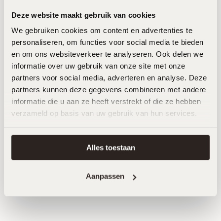
nieuwste trends
Deze website maakt gebruik van cookies
Ontdek Eikmeester in onze fonkelnieuwe 400m2
showroom in Roden. Stap binnen en laat je
We gebruiken cookies om content en advertenties te
personaliseren, om functies voor social media te bieden
inspireren door de tijdloze elegantie van onze
en om ons websiteverkeer te analyseren. Ook delen we
Japandi Stijl keukens. In onze showroom brengen
informatie over uw gebruik van onze site met onze
we jouw keukendromen tot leven.
partners voor social media, adverteren en analyse. Deze
partners kunnen deze gegevens combineren met andere
Plan een afspraak
informatie die u aan ze heeft verstrekt of die ze hebben
verzameld op basis van uw gebruik van hun services.
Alles toestaan
Aanpassen