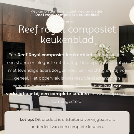
Keukenbladen
Composiet Keukenbladen
Reef royal composiet keukenblad
Materiaal
Reef royal composiet
keukenblad
Een
Reef Royal composiet keukenblad
geeft je keuken
een stoere en elegante uitstraling. De diepe aardse tinten
met levendige aders zorgen voor een krachtig en stijlvol
geheel. Het oppervlak is krasvast, vlekbestendig en
eenvoudig schoon te houden. Dit type blad is
alleen
verkrijgbaar bij een complete keuken
en wordt op maat
samengesteld.
Let op:
Dit product is uitsluitend verkrijgbaar als
onderdeel van een complete keuken.