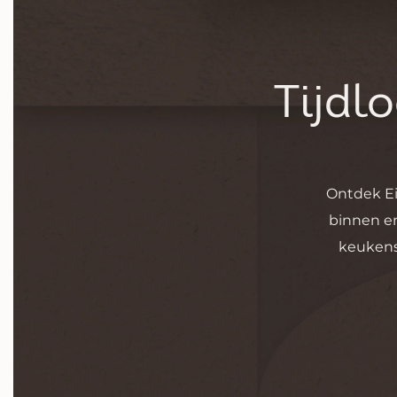
Tijdl
Ontdek E
binnen en 
keukens