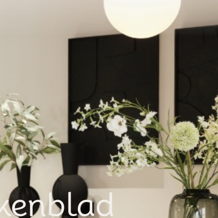
 afspraak voor na de vakantie.
en
Over Eikmeester
Contact
Plan een afspraak
kenblad