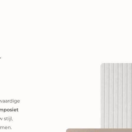
r
gwaardige
mposiet
stijl,
rmen.