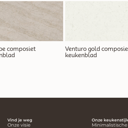
oe composiet
Venturo gold composie
nblad
keukenblad
Vind je weg
Onze keukenstijl
Onze visie
Minimalistisch
Japandi keukens
Moderne keuk