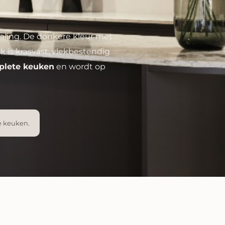
raling. De donkere kleur met
ak is krasvast, vlekbestendig
mplete keuken
en wordt op
e keuken.