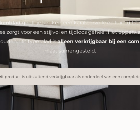
kenblad
geeft je keuken een karaktervolle en luxe uitst
s zorgt voor een stijlvol en tijdloos geheel. Het oppervl
uden. Dit type blad is
alleen verkrijgbaar bij een co
maat samengesteld.
it product is uitsluitend verkrijgbaar als onderdeel van een complet