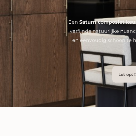
Een
Saturn composiet keu
verfijnde natuurlijke nuance
en eenvoudig schoon te ho
Let op:
D