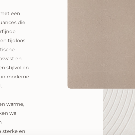
 met een
nuances die
rfijnde
en tijdloos
ktische
asvast en
n stijlvol en
l in moderne
t.
 een warme,
aken we
n
 sterke en
Saturn