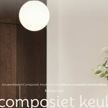
kantie van 22 juli t/m 17 augustus. Plan alvast eenvoudig jullie
Japandi keukens
Overige keukenstijlen
Project
Keukenbladen
Composiet Keukenbladen
Saturn composiet keukenblad
Materiaal
 composiet keu