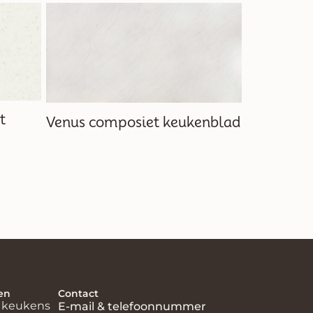
t
Reef roya
Venus composiet keukenblad
keukenbl
en
Contact
e keukens
E-mail & telefoonnummer
en
info@eikmeester.nl