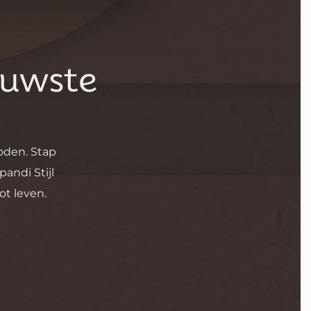
euwste
den. Stap
pandi Stijl
t leven.