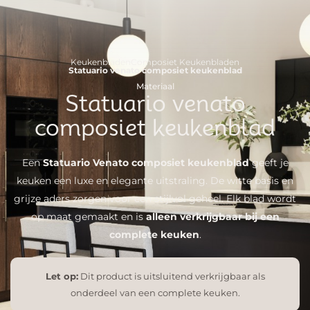
Keukenbladen
Composiet Keukenbladen
Statuario venato composiet keukenblad
Materiaal
Statuario venato
composiet keukenblad
Een
Statuario Venato composiet keukenblad
geeft je
keuken een luxe en elegante uitstraling. De witte basis en
grijze aders zorgen voor een stijlvol geheel. Elk blad wordt
op maat gemaakt en is
alleen verkrijgbaar bij een
complete keuken
.
Let op:
Dit product is uitsluitend verkrijgbaar als
onderdeel van een complete keuken.