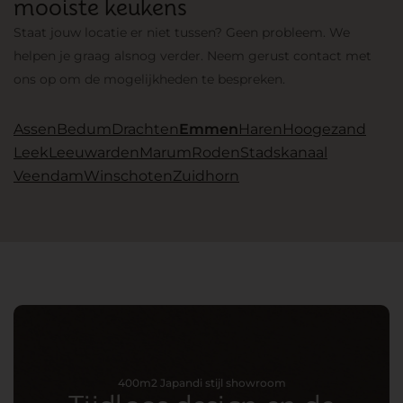
mooiste keukens
Staat jouw locatie er niet tussen? Geen probleem. We
helpen je graag alsnog verder. Neem gerust contact met
ons op om de mogelijkheden te bespreken.
Assen
Bedum
Drachten
Emmen
Haren
Hoogezand
Leek
Leeuwarden
Marum
Roden
Stadskanaal
Veendam
Winschoten
Zuidhorn
400m2 Japandi stijl showroom