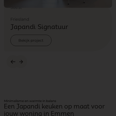
Soest
Groningen
Weesp
Baarn
Soest
Perfecte Harmonie
Tijdloze Luxe & Esthetiek
Hout in Harmonie
Karakteristieke Elegantie
Perfecte Harmonie
Friesland
Friesland
Japandi Signatuur
Japandi Signatuur
Bekijk project
Bekijk project
Bekijk project
Bekijk project
Bekijk project
Bekijk project
Bekijk project
Minimalisme en warmte in balans
Een Japandi keuken op maat voor
jouw woning in Emmen