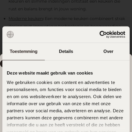
kleuren en slimme indelingen ontstaat een keuken die
rust en balans brengt in jouw woning.
Moderne keuken
:
Een moderne keuken combineert strak
design met innovatieve technologie en hoogwaardige
materialen. Het resultaat is een stijlvolle en functionele
keuken die perfect aansluit bij een eigentijdse woonstijl.
Wab
i
Sabi keuken
:
De Wabi Sabi stijl draait om eenvoud,
Toestemming
Details
Over
natuurlijke materialen en de schoonheid van imperfectie.
Zomervakantie
Vakantiemelding
Deze keukenstijl brengt rust, authenticiteit en een
Deze website maakt gebruik van cookies
organische uitstraling in je interieur.
Van
22 juli t/m 17 augustus
genieten wij van onze
zomervakantie. Willen jullie na de zomer aan de slag met
We gebruiken cookies om content en advertenties te
personaliseren, om functies voor social media te bieden
jullie
nieuwe keuken
?
en om ons websiteverkeer te analyseren. Ook delen we
informatie over uw gebruik van onze site met onze
Plan dan alvast eenvoudig een afspraak voor na onze
partners voor social media, adverteren en analyse. Deze
vakantie.
partners kunnen deze gegevens combineren met andere
informatie die u aan ze heeft verstrekt of die ze hebben
Plan een afspraak
verzameld op basis van uw gebruik van hun services.