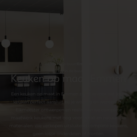
Bij jou in de buurt
Emmen
Bij jou in de buurt
Keuken op maat Emmen
Een keuken op maat in Emmen zorgt ervoor dat jouw
keuken perfect aansluit bij je woning en wensen. Bij
Eikmeester ontwerpen en realiseren we complete
maatwerk keukens met oog voor detail en natuurlijke
materialen. We verkopen uitsluitend complete keukens,
geen losse onderdelen of fronten.