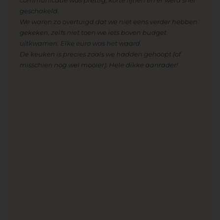
communicatie was prettig, korte lijnen en er werd snel
geschakeld.
We waren zo overtuigd dat we niet eens verder hebben
gekeken, zelfs niet toen we iets boven budget
uitkwamen. Elke euro was het waard.
De keuken is precies zoals we hadden gehoopt (of
misschien nog wel mooier). Hele dikke aanrader!