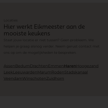
Locaties
Hier werkt Eikmeester aan de
mooiste keukens
Staat jouw locatie er niet tussen? Geen probleem. We
helpen je graag alsnog verder. Neem gerust contact met
ons op om de mogelijkheden te bespreken.
Assen
Bedum
Drachten
Emmen
Haren
Hoogezand
Leek
Leeuwarden
Marum
Roden
Stadskanaal
Veendam
Winschoten
Zuidhorn