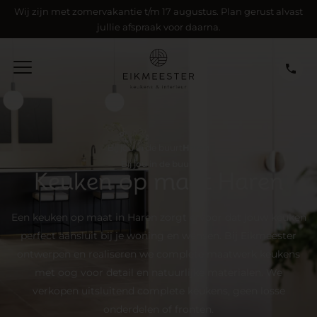
Wij zijn met zomervakantie t/m 17 augustus. Plan gerust alvast
jullie afspraak voor daarna.
Bij jou in de buurt
Haren
Bij jou in de buurt
Keuken op maat Haren
Een keuken op maat in Haren zorgt ervoor dat jouw keuken
perfect aansluit bij je woning en wensen. Bij Eikmeester
ontwerpen en realiseren we complete maatwerk keukens
met oog voor detail en natuurlijke materialen. We
verkopen uitsluitend complete keukens, geen losse
onderdelen of fronten.