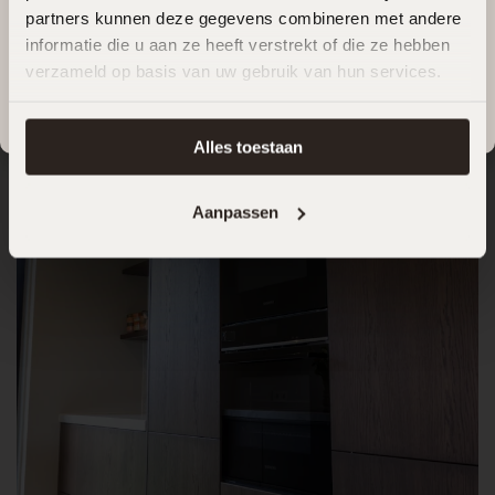
vakantie.
partners kunnen deze gegevens combineren met andere
informatie die u aan ze heeft verstrekt of die ze hebben
Plan een afspraak
verzameld op basis van uw gebruik van hun services.
We wensen jullie een heerlijke zomer en kijken ernaar uit
om vanaf
18 augustus
weer voor jullie klaar te staan.
Alles toestaan
Aanpassen